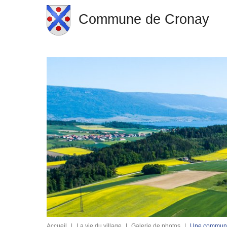
Commune de Cronay
Accueil
|
La vie du village
|
Galerie de photos
|
Une commune