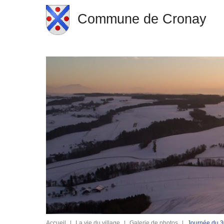
Commune de Cronay
Accueil
|
La vie du village
|
Galerie de photos
|
Journée du 3