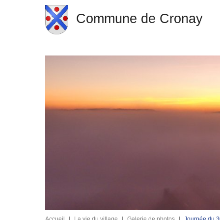
Commune de Cronay
Accueil
|
La vie du village
|
Galerie de photos
|
Journée du 3