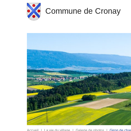
Commune de Cronay
Accueil
|
La vie du village
|
Galerie de photos
|
Giron de cha